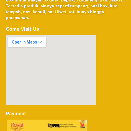
Tersedia produk lainnya seperti tumpeng, nasi box, kue
tampah, nasi kebuli, nasi liwet, roti buaya hingga
prasmanan.
Come Visit Us
Payment