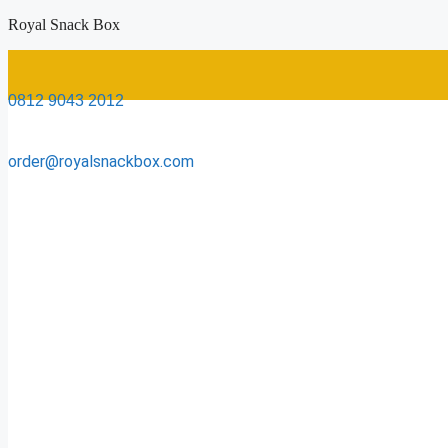
Skip
Royal Snack Box
to
content
0812 9043 2012
order@royalsnackbox.com