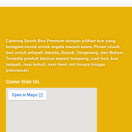
Catering Snack Box Premium dengan pilihan kue yang
beragam cocok untuk segala macam acara. Pesan snack
box untuk wilayah Jakarta, Depok, Tangerang, dan Bekasi.
Tersedia produk lainnya seperti tumpeng, nasi box, kue
tampah, nasi kebuli, nasi liwet, roti buaya hingga
prasmanan.
Come Visit Us