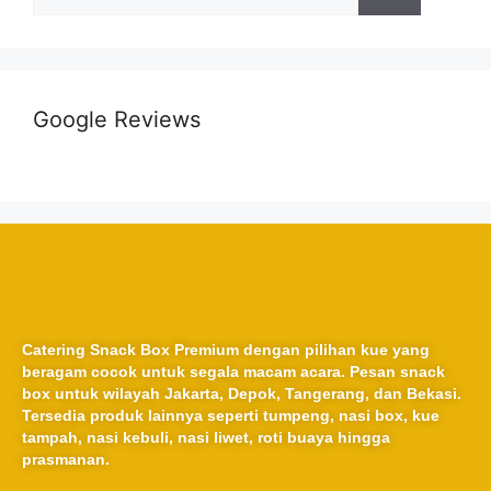
Google Reviews
Catering Snack Box Premium dengan pilihan kue yang
beragam cocok untuk segala macam acara. Pesan snack
box untuk wilayah Jakarta, Depok, Tangerang, dan Bekasi.
Tersedia produk lainnya seperti tumpeng, nasi box, kue
tampah, nasi kebuli, nasi liwet, roti buaya hingga
prasmanan.