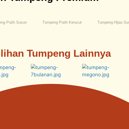
ng Putih Susun
Tumpeng Putih Kerucut
Tumpeng Hijau Su
ilihan Tumpeng Lainnya