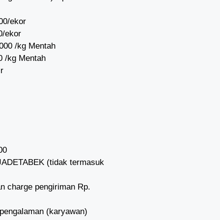
00/ekor
0/ekor
000 /kg Mentah
0 /kg Mentah
r
00
h JADETABEK (tidak termasuk
n charge pengiriman Rp.
erpengalaman (karyawan)