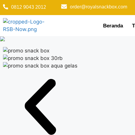
order@royalsnackbox.com
0812 9043 2012
Beranda
T