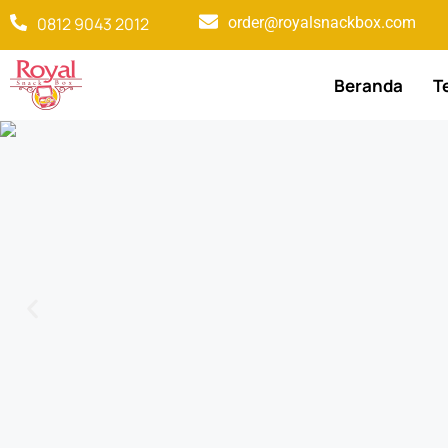
0812 9043 2012
order@royalsnackbox.com
Beranda
T