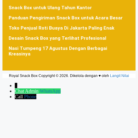
Snack Box untuk Ulang Tahun Kantor
Panduan Pengiriman Snack Box untuk Acara Besar
Toko Penjual Roti Buaya Di Jakarta Paling Enak
Desain Snack Box yang Terlihat Profesional
Nasi Tumpeng 17 Agustus Dengan Berbagai
Kreasinya
Royal Snack Box Copyright © 2026. Dikelola dengan ♥ oleh
Langit Nilai
↓
Chat Admin
WhatsApp
Call
Phone