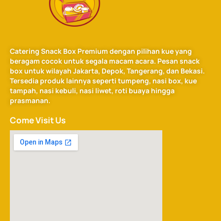
Catering Snack Box Premium dengan pilihan kue yang
beragam cocok untuk segala macam acara. Pesan snack
box untuk wilayah Jakarta, Depok, Tangerang, dan Bekasi.
Tersedia produk lainnya seperti tumpeng, nasi box, kue
tampah, nasi kebuli, nasi liwet, roti buaya hingga
prasmanan.
Come Visit Us