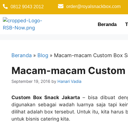
order@royalsnackbox.com
0812 9043 2012
Beranda
T
Beranda
»
Blog
»
Macam-macam Custom Box Sn
Macam-macam Custom B
September 19, 2016
by
Hanari Vadia
Custom Box Snack Jakarta
– bisa dibuat den
digunakan sebagai wadah luarnya saja tapi kei
dilihat adalah box tersebut. Untuk itu, kita haru
untuk bisnis catering kita.