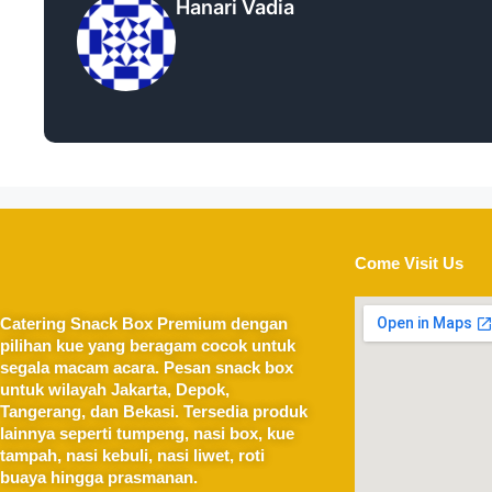
Hanari Vadia
Come Visit Us
Catering Snack Box Premium dengan
pilihan kue yang beragam cocok untuk
segala macam acara. Pesan snack box
untuk wilayah Jakarta, Depok,
Tangerang, dan Bekasi. Tersedia produk
lainnya seperti tumpeng, nasi box, kue
tampah, nasi kebuli, nasi liwet, roti
buaya hingga prasmanan.