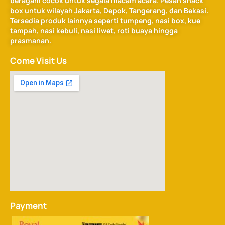
beragam cocok untuk segala macam acara. Pesan snack
box untuk wilayah Jakarta, Depok, Tangerang, dan Bekasi.
Tersedia produk lainnya seperti tumpeng, nasi box, kue
tampah, nasi kebuli, nasi liwet, roti buaya hingga
prasmanan.
Come Visit Us
Payment