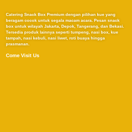
Catering Snack Box Premium dengan pilihan kue yang
beragam cocok untuk segala macam acara. Pesan snack
box untuk wilayah Jakarta, Depok, Tangerang, dan Bekasi.
Tersedia produk lainnya seperti tumpeng, nasi box, kue
tampah, nasi kebuli, nasi liwet, roti buaya hingga
prasmanan.
Come Visit Us