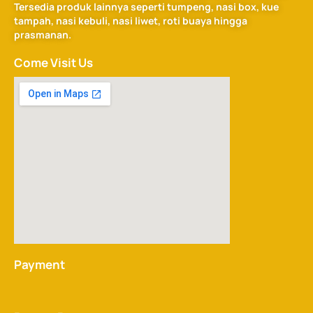
Tersedia produk lainnya seperti tumpeng, nasi box, kue
tampah, nasi kebuli, nasi liwet, roti buaya hingga
prasmanan.
Come Visit Us
Payment