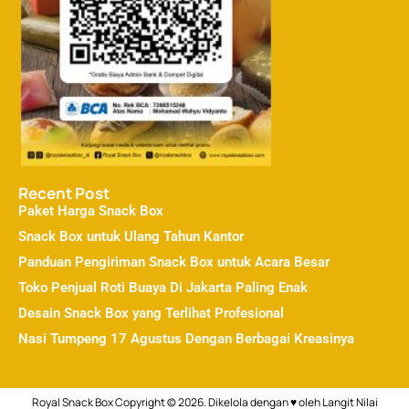
Recent Post
Paket Harga Snack Box
Snack Box untuk Ulang Tahun Kantor
Panduan Pengiriman Snack Box untuk Acara Besar
Toko Penjual Roti Buaya Di Jakarta Paling Enak
Desain Snack Box yang Terlihat Profesional
Nasi Tumpeng 17 Agustus Dengan Berbagai Kreasinya
↓
Royal Snack Box Copyright © 2026. Dikelola dengan ♥ oleh
Langit Nilai
Chat Admin
Call