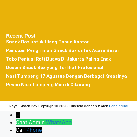
Recent Post
Snack Box untuk Ulang Tahun Kantor
Panduan Pengiriman Snack Box untuk Acara Besar
Toko Penjual Roti Buaya Di Jakarta Paling Enak
Desain Snack Box yang Terlihat Profesional
Nasi Tumpeng 17 Agustus Dengan Berbagai Kreasinya
Pesan Nasi Tumpeng Mini di Cikarang
Royal Snack Box Copyright © 2026. Dikelola dengan ♥ oleh
Langit Nilai
↓
Chat Admin
WhatsApp
Call
Phone