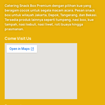
Catering Snack Box Premium dengan pilihan kue yang
beragam cocok untuk segala macam acara. Pesan snack
box untuk wilayah Jakarta, Depok, Tangerang, dan Bekasi.
Tersedia produk lainnya seperti tumpeng, nasi box, kue
tampah, nasi kebuli, nasi liwet, roti buaya hingga
prasmanan.
Come Visit Us