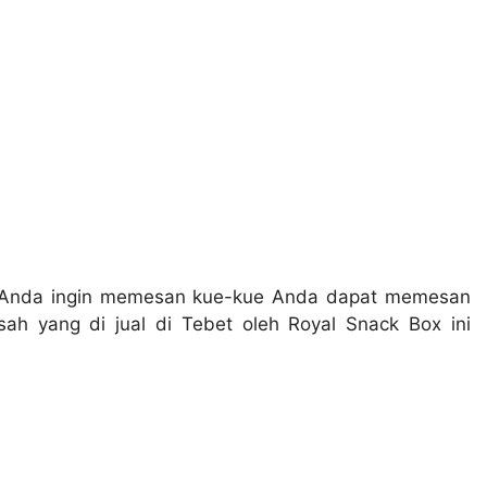
ka Anda ingin memesan kue-kue Anda dapat memesan
h yang di jual di Tebet oleh Royal Snack Box ini