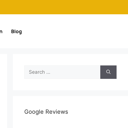
n
Blog
Google Reviews