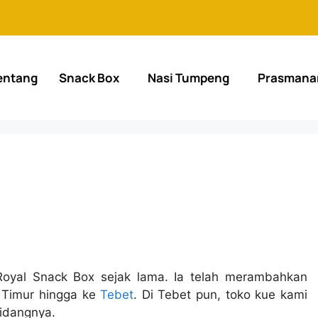
entang
Snack Box
Nasi Tumpeng
Prasmana
 Royal Snack Box sejak lama. Ia telah merambahkan
a Timur hingga ke
Tebet
. Di Tebet pun, toko kue kami
bidangnya.