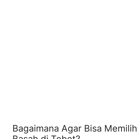
Bagaimana Agar Bisa Memilih
Basah di Tebet?