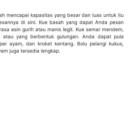
ah mencapai kapasitas yang besar dan luas untuk itu
esannya di sini. Kue basah yang dapat Anda pesan
 rasa asin gurih atau manis legit. Kue semar mendem,
gi atau yang berbentuk gulungan. Anda dapat pula
per ayam, dan kroket kentang. Bolu pelangi kukus,
ayam juga tersedia lengkap.