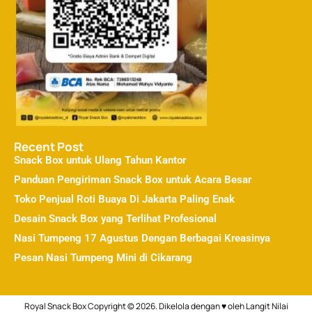
Recent Post
Snack Box untuk Ulang Tahun Kantor
Panduan Pengiriman Snack Box untuk Acara Besar
Toko Penjual Roti Buaya Di Jakarta Paling Enak
Desain Snack Box yang Terlihat Profesional
Nasi Tumpeng 17 Agustus Dengan Berbagai Kreasinya
Pesan Nasi Tumpeng Mini di Cikarang
↓
Royal Snack Box Copyright © 2026. Dikelola dengan ♥ oleh
Langit Nilai
Chat Admin
Call