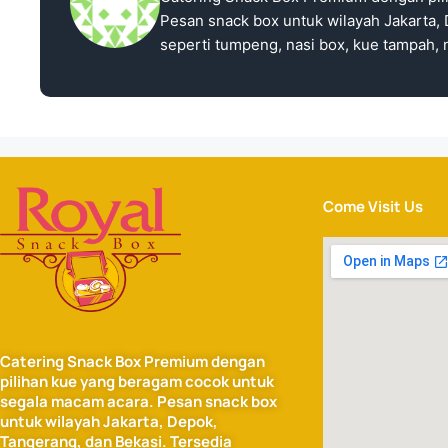
Pesan snack box untuk wilayah Jakarta, 
seperti tumpeng, nasi box, kue tampah, n
Come Visit Us
Catering Snack Box Premium dengan
pilihan kue yang beragam cocok untuk
segala macam acara. Pesan snack box
untuk wilayah Jakarta, Depok,
Tangerang, dan Bekasi. Tersedia