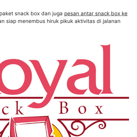
aket snack box dan juga
pesan antar snack box ke
 siap menembus hiruk pikuk aktivitas di jalanan
Chanel Lestari
2 minggu yang lalu
Roti buaya sgt memuask
besarrrrr dan rasanya en
mengewakan