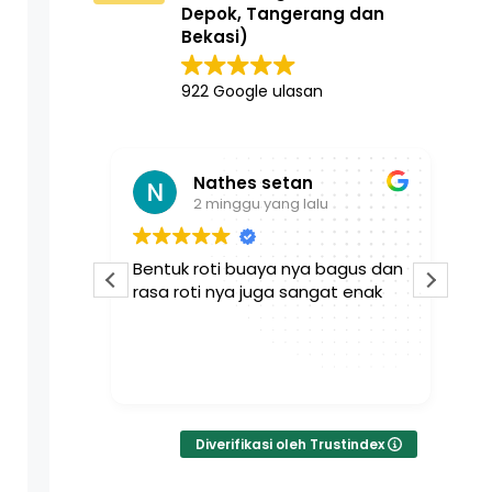
Depok, Tangerang dan
Bekasi)
922 Google ulasan
Nathes setan
2 minggu yang lalu
an sgt
Bentuk roti buaya nya bagus dan
Se
ak tidak
rasa roti nya juga sangat enak
da
pe
wa
ka
Bac
te
Diverifikasi oleh Trustindex