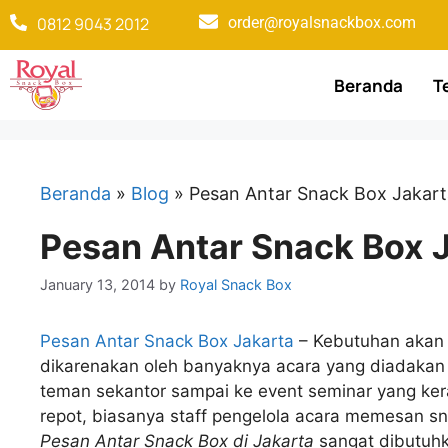
0812 9043 2012
order@royalsnackbox.com
Beranda
T
Beranda
»
Blog
»
Pesan Antar Snack Box Jakart
Pesan Antar Snack Box 
January 13, 2014
by
Royal Snack Box
Pesan Antar Snack Box Jakarta
– Kebutuhan akan S
dikarenakan oleh banyaknya acara yang diadakan d
teman sekantor sampai ke event seminar yang ker
repot, biasanya staff pengelola acara memesan sn
Pesan Antar Snack Box di Jakarta
sangat dibutuh