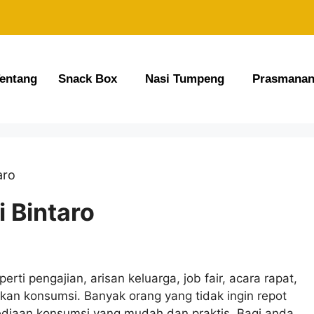
entang
Snack Box
Nasi Tumpeng
Prasmana
aro
 Bintaro
erti pengajian, arisan keluarga, job fair, acara rapat,
kan konsumsi. Banyak orang yang tidak ingin repot
ediaan konsumsi yang mudah dan praktis. Bagi anda