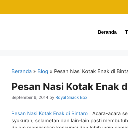
order@royalsnackbox.com
0812 9043 2012
Beranda
T
Beranda
»
Blog
»
Pesan Nasi Kotak Enak di Bint
Pesan Nasi Kotak Enak di
September 6, 2014
by
Royal Snack Box
Pesan Nasi Kotak Enak di Bintaro
| Acara-acara sep
syukuran, selametan dan lain-lain pasti membutuh
dalam menyiapkan konsumsi dan lebih ingin peny