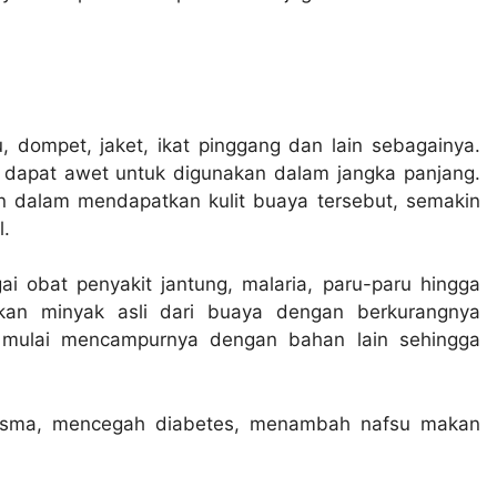
u, dompet, jaket, ikat pinggang dan lain sebagainya.
ga dapat awet untuk digunakan dalam jangka panjang.
Chanel Lestari
tan dalam mendapatkan kulit buaya tersebut, semakin
2 minggu yang lalu
l.
Roti buaya sgt memuask
ai obat penyakit jantung, malaria, paru-paru hingga
besarrrrr dan rasanya en
kan minyak asli dari buaya dengan berkurangnya
mengewakan
t mulai mencampurnya dengan bahan lain sehingga
 asma, mencegah diabetes, menambah nafsu makan