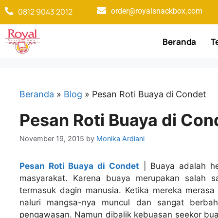
0812 9043 2012
order@royalsnackbox.com
Beranda
T
Beranda
»
Blog
»
Pesan Roti Buaya di Condet
Pesan Roti Buaya di Con
November 19, 2015
by
Monika Ardiani
Pesan Roti Buaya di Condet
| Buaya adalah h
masyarakat. Karena buaya merupakan salah 
termasuk dagin manusia. Ketika mereka merasa 
naluri mangsa-nya muncul dan sangat berbaha
pengawasan. Namun dibalik kebuasan seekor bua