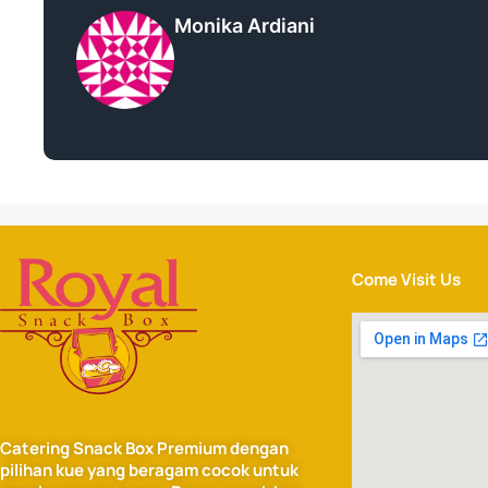
Monika Ardiani
Come Visit Us
Catering Snack Box Premium dengan
pilihan kue yang beragam cocok untuk