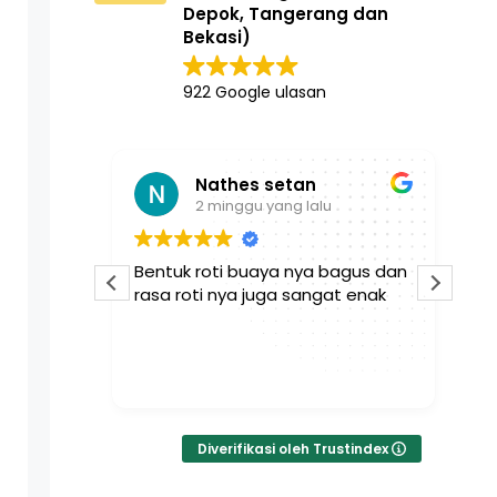
Depok, Tangerang dan
Bekasi)
922 Google ulasan
Nathes setan
2 minggu yang lalu
an sgt
Bentuk roti buaya nya bagus dan
Se
ak tidak
rasa roti nya juga sangat enak
da
pe
wa
ka
Bac
te
Diverifikasi oleh Trustindex