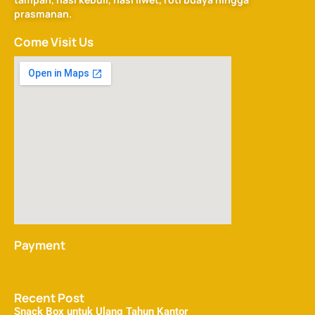
prasmanan.
Come Visit Us
Payment
Recent Post
Snack Box untuk Ulang Tahun Kantor