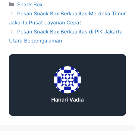
Snack Box
Pesan Snack Box Berkualitas Merdeka Timur
Jakarta Pusat Layanan Cepat
Pesan Snack Box Berkualitas di PIK Jakarta
Utara Berpengalaman
Hanari Vadia