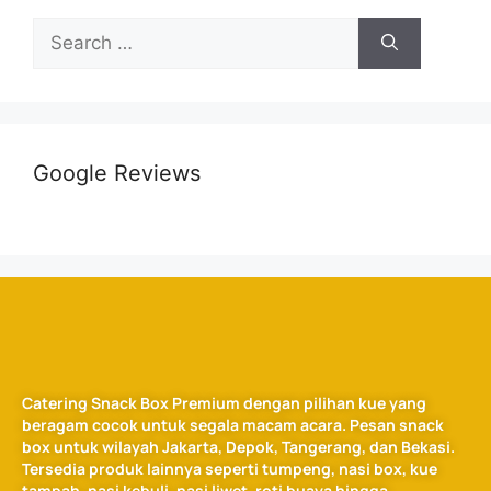
Google Reviews
Catering Snack Box Premium dengan pilihan kue yang
beragam cocok untuk segala macam acara. Pesan snack
box untuk wilayah Jakarta, Depok, Tangerang, dan Bekasi.
Tersedia produk lainnya seperti tumpeng, nasi box, kue
tampah, nasi kebuli, nasi liwet, roti buaya hingga