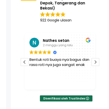
Depok, Tangerang dan
Bekasi)
922 Google ulasan
Nathes setan
2 minggu yang lalu
an sgt
Bentuk roti buaya nya bagus dan
Se
ak tidak
rasa roti nya juga sangat enak
da
pe
wa
ka
Bac
te
Diverifikasi oleh Trustindex