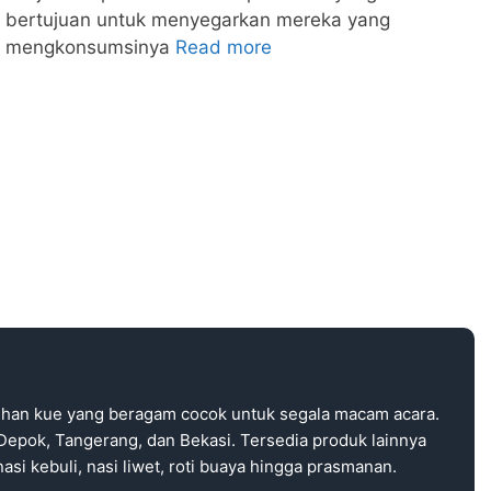
bertujuan untuk menyegarkan mereka yang
mengkonsumsinya
Read more
ihan kue yang beragam cocok untuk segala macam acara.
Depok, Tangerang, dan Bekasi. Tersedia produk lainnya
asi kebuli, nasi liwet, roti buaya hingga prasmanan.