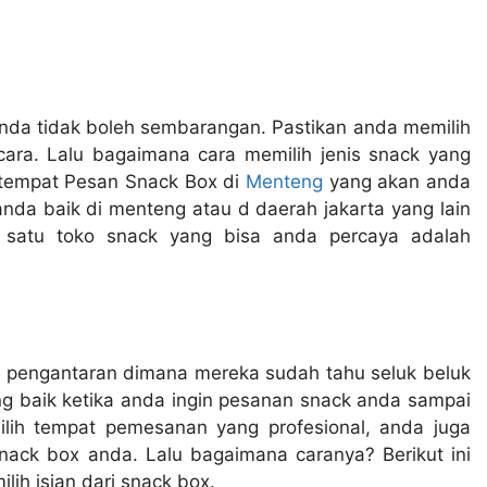
anda tidak boleh sembarangan. Pastikan anda memilih
ara. Lalu bagaimana cara memilih jenis snack yang
Chanel Lestari
 tempat
Pesan Snack Box di
Menteng
yang akan anda
2 minggu yang lalu
da baik di menteng atau d daerah jakarta yang lain
lah satu toko snack yang bisa anda percaya adalah
Roti buaya sgt memuask
besarrrrr dan rasanya en
mengewakan
i pengantaran dimana mereka sudah tahu seluk beluk
ing baik ketika anda ingin pesanan snack anda sampai
lih tempat pemesanan yang profesional, anda juga
snack box anda. Lalu bagaimana caranya? Berikut ini
lih isian dari snack box.