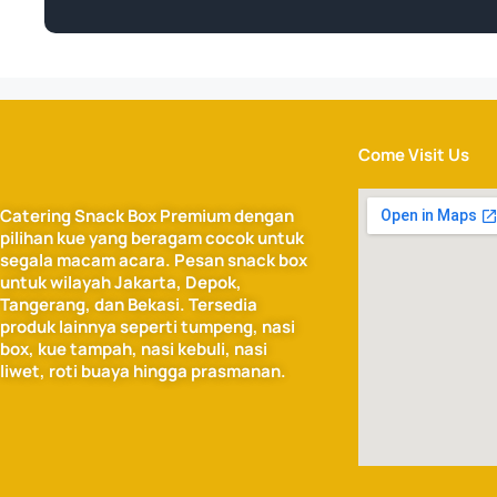
Come Visit Us
Catering Snack Box Premium dengan
pilihan kue yang beragam cocok untuk
segala macam acara. Pesan snack box
untuk wilayah Jakarta, Depok,
Tangerang, dan Bekasi. Tersedia
produk lainnya seperti tumpeng, nasi
box, kue tampah, nasi kebuli, nasi
liwet, roti buaya hingga prasmanan.