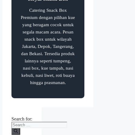
Catering Snack Box
Premium dengan pilihan kue
yang beragam cocok untuk
segala macam acara. Pesan
snack box untuk wilayah
Jakarta, Depok, Tangerang,
dan Bekasi. Tersedia produk
lainnya seperti tumpeng,
nasi box, kue tampah, nasi
kebuli, nasi liwet, roti buaya
hingga prasmanan.
Search for: