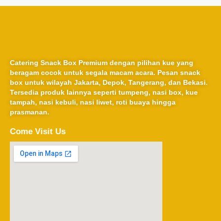
Catering Snack Box Premium dengan pilihan kue yang
beragam cocok untuk segala macam acara. Pesan snack
box untuk wilayah Jakarta, Depok, Tangerang, dan Bekasi.
Tersedia produk lainnya seperti tumpeng, nasi box, kue
tampah, nasi kebuli, nasi liwet, roti buaya hingga
prasmanan.
Come Visit Us