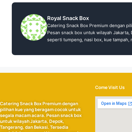
Royal Snack Box
Catering Snack Box Premium dengan pil
Pesan snack box untuk wilayah Jakarta, 
seperti tumpeng, nasi box, kue tampah, n
Come Visit Us
Catering Snack Box Premium dengan
pilihan kue yang beragam cocok untuk
segala macam acara. Pesan snack box
untuk wilayah Jakarta, Depok,
Tangerang, dan Bekasi. Tersedia