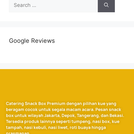
Google Reviews
Catering Snack Box Premium dengan pilihan kue yang
beragam cocok untuk segala macam acara. Pesan snack
box untuk wilayah Jakarta, Depok, Tangerang, dan Bekasi.
Tersedia produk lainnya seperti tumpeng, nasi box, kue
tampah, nasi kebuli, nasi liwet, roti buaya hingga
prasmanan.