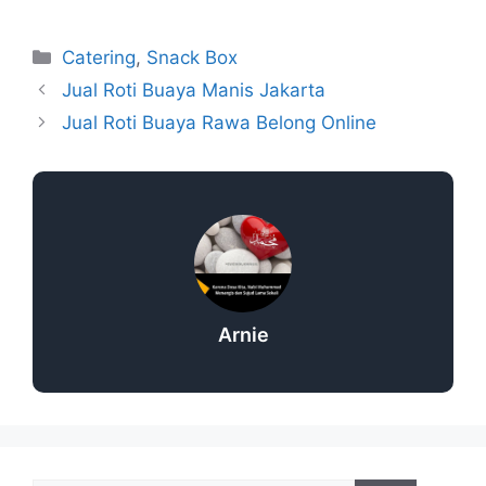
Catering
,
Snack Box
Jual Roti Buaya Manis Jakarta
Jual Roti Buaya Rawa Belong Online
Arnie