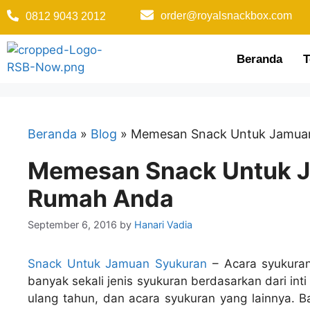
order@royalsnackbox.com
0812 9043 2012
Beranda
T
Beranda
»
Blog
»
Memesan Snack Untuk Jamuan
Memesan Snack Untuk J
Rumah Anda
September 6, 2016
by
Hanari Vadia
Snack Untuk Jamuan Syukuran
– Acara syukura
banyak sekali jenis syukuran berdasarkan dari inti
ulang tahun, dan acara syukuran yang lainnya.