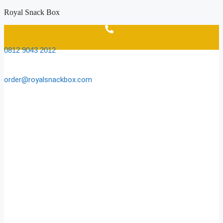
Skip
Royal Snack Box
to
content
0812 9043 2012
order@royalsnackbox.com