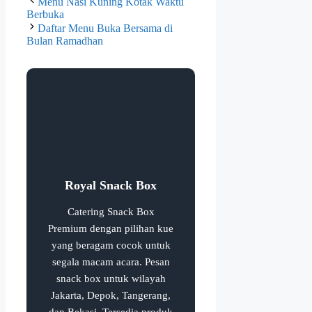
Menu Nasi Kuning Kotak Waktu
Berbuka
Daftar Menu Buka Bersama di
Bulan Ramadhan
Royal Snack Box
Catering Snack Box
Premium dengan pilihan kue
yang beragam cocok untuk
segala macam acara. Pesan
snack box untuk wilayah
Jakarta, Depok, Tangerang,
dan Bekasi. Tersedia produk