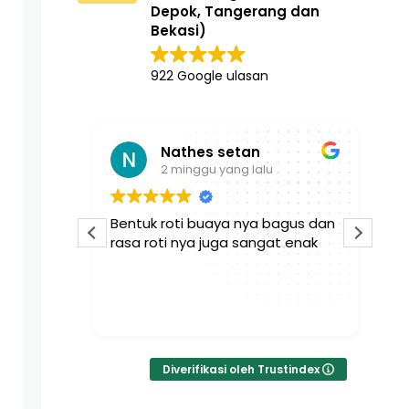
Depok, Tangerang dan
Bekasi)
922 Google ulasan
Nathes setan
2 minggu yang lalu
an sgt
Bentuk roti buaya nya bagus dan
Se
ak tidak
rasa roti nya juga sangat enak
da
pe
wa
ka
Bac
te
Diverifikasi oleh Trustindex