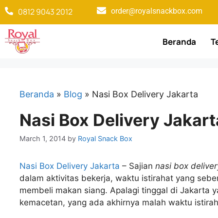
0812 9043 2012
order@royalsnackbox.com
Beranda
T
Beranda
»
Blog
»
Nasi Box Delivery Jakarta
Nasi Box Delivery Jakart
March 1, 2014
by
Royal Snack Box
Nasi Box Delivery Jakarta
– Sajian
nasi box delive
dalam aktivitas bekerja, waktu istirahat yang seb
membeli makan siang. Apalagi tinggal di Jakarta
kemacetan, yang ada akhirnya malah waktu istiraha