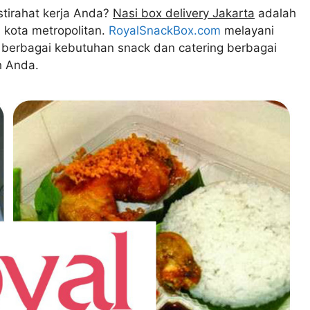
stirahat kerja Anda?
Nasi box delivery Jakarta
adalah
 kota metropolitan.
RoyalSnackBox.com
melayani
berbagai kebutuhan snack dan catering berbagai
h Anda.
Chanel Lestari
2 minggu yang lalu
Roti buaya sgt memuask
besarrrrr dan rasanya en
mengewakan