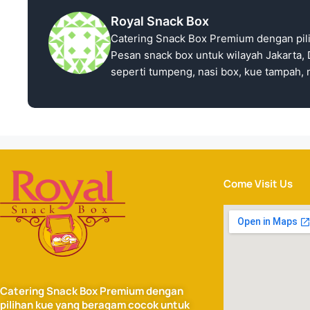
Royal Snack Box
Catering Snack Box Premium dengan pil
Pesan snack box untuk wilayah Jakarta, 
seperti tumpeng, nasi box, kue tampah, n
Come Visit Us
Catering Snack Box Premium dengan
pilihan kue yang beragam cocok untuk