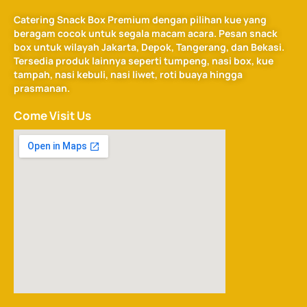
Catering Snack Box Premium dengan pilihan kue yang
beragam cocok untuk segala macam acara. Pesan snack
box untuk wilayah Jakarta, Depok, Tangerang, dan Bekasi.
Tersedia produk lainnya seperti tumpeng, nasi box, kue
tampah, nasi kebuli, nasi liwet, roti buaya hingga
prasmanan.
Come Visit Us