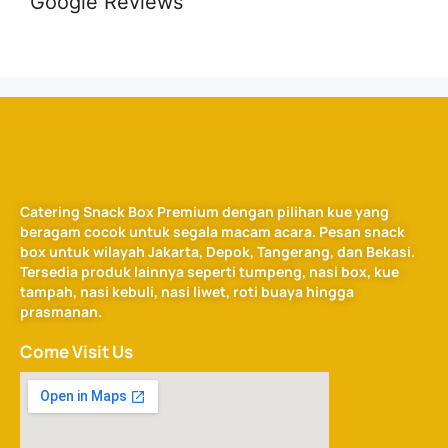
Google Reviews
Catering Snack Box Premium dengan pilihan kue yang
beragam cocok untuk segala macam acara. Pesan snack
box untuk wilayah Jakarta, Depok, Tangerang, dan Bekasi.
Tersedia produk lainnya seperti tumpeng, nasi box, kue
tampah, nasi kebuli, nasi liwet, roti buaya hingga
prasmanan.
Come Visit Us