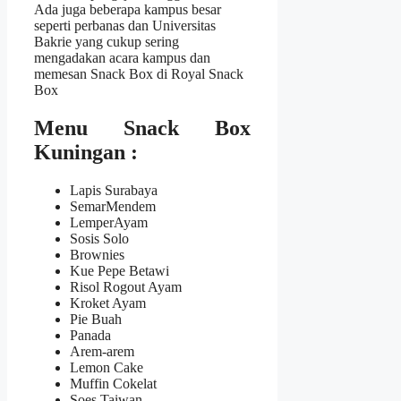
Ada juga beberapa kampus besar
seperti perbanas dan Universitas
Bakrie yang cukup sering
mengadakan acara kampus dan
memesan Snack Box di Royal Snack
Box
Menu Snack Box
Kuningan :
Lapis Surabaya
SemarMendem
LemperAyam
Sosis Solo
Brownies
Kue Pepe Betawi
Risol Rogout Ayam
Kroket Ayam
Pie Buah
Panada
Arem-arem
Lemon Cake
Muffin Cokelat
Soes Taiwan