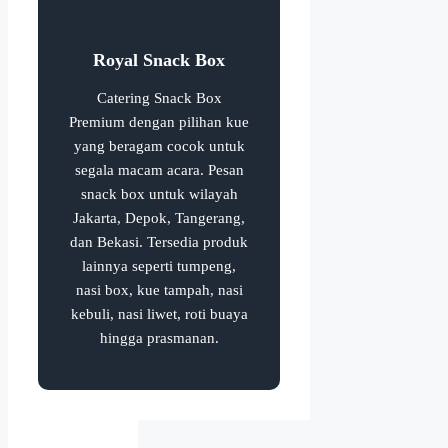
Royal Snack Box
Catering Snack Box
Premium dengan pilihan kue
yang beragam cocok untuk
segala macam acara. Pesan
snack box untuk wilayah
Jakarta, Depok, Tangerang,
dan Bekasi. Tersedia produk
lainnya seperti tumpeng,
nasi box, kue tampah, nasi
kebuli, nasi liwet, roti buaya
hingga prasmanan.