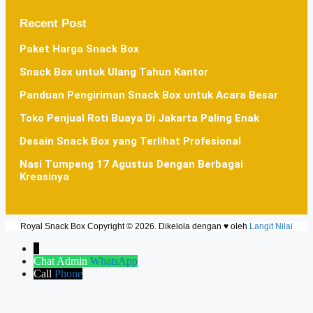
Recent Post
Paket Harga Snack Box
Snack Box untuk Ulang Tahun Kantor
Panduan Pengiriman Snack Box untuk Acara Besar
Toko Penjual Roti Buaya Di Jakarta Paling Enak
Desain Snack Box yang Terlihat Profesional
Nasi Tumpeng 17 Agustus Dengan Berbagai
Kreasinya
Royal Snack Box Copyright © 2026. Dikelola dengan ♥ oleh
Langit Nilai
↓
Chat Admin
WhatsApp
Call
Phone