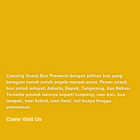
Catering Snack Box Premium dengan pilihan kue yang
beragam cocok untuk segala macam acara. Pesan snack
box untuk wilayah Jakarta, Depok, Tangerang, dan Bekasi.
Tersedia produk lainnya seperti tumpeng, nasi box, kue
tampah, nasi kebuli, nasi liwet, roti buaya hingga
prasmanan.
Come Visit Us