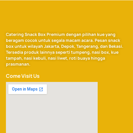
Catering Snack Box Premium dengan pilihan kue yang
beragam cocok untuk segala macam acara. Pesan snack
box untuk wilayah Jakarta, Depok, Tangerang, dan Bekasi.
Tersedia produk lainnya seperti tumpeng, nasi box, kue
tampah, nasi kebuli, nasi liwet, roti buaya hingga
prasmanan.
Come Visit Us