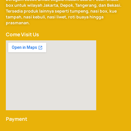
box untuk wilayah Jakarta, Depok, Tangerang, dan Bekasi.
Tersedia produk lainnya seperti tumpeng, nasi box, kue
tampah, nasi kebuli, nasi liwet, roti buaya hingga
prasmanan.
Come Visit Us
Payment