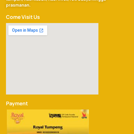
prasmanan.
Come Visit Us
Payment