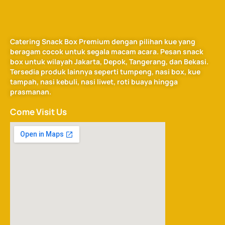
Catering Snack Box Premium dengan pilihan kue yang
beragam cocok untuk segala macam acara. Pesan snack
box untuk wilayah Jakarta, Depok, Tangerang, dan Bekasi.
Tersedia produk lainnya seperti tumpeng, nasi box, kue
tampah, nasi kebuli, nasi liwet, roti buaya hingga
prasmanan.
Come Visit Us