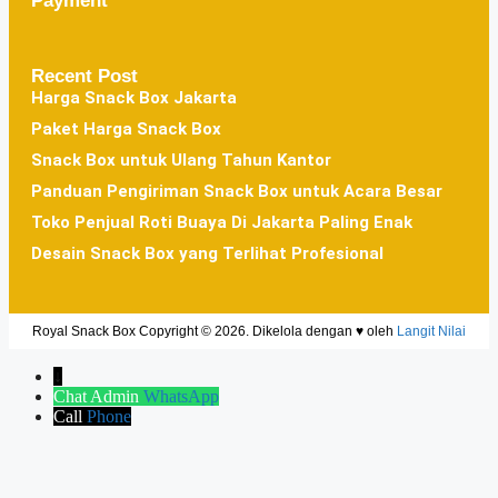
Payment
Recent Post
Harga Snack Box Jakarta
Paket Harga Snack Box
Snack Box untuk Ulang Tahun Kantor
Panduan Pengiriman Snack Box untuk Acara Besar
Toko Penjual Roti Buaya Di Jakarta Paling Enak
Desain Snack Box yang Terlihat Profesional
Royal Snack Box Copyright © 2026. Dikelola dengan ♥ oleh
Langit Nilai
↓
Chat Admin
WhatsApp
Call
Phone