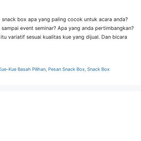
 snack box apa yang paling cocok untuk acara anda?
atan sampai event seminar? Apa yang anda pertimbangkan?
u variatif sesuai kualitas kue yang dijual. Dan bicara
Chanel Lestari
2 minggu yang lalu
Kue-Kue Basah Pilihan
,
Pesan Snack Box
,
Snack Box
Roti buaya sgt memuask
besarrrrr dan rasanya en
mengewakan