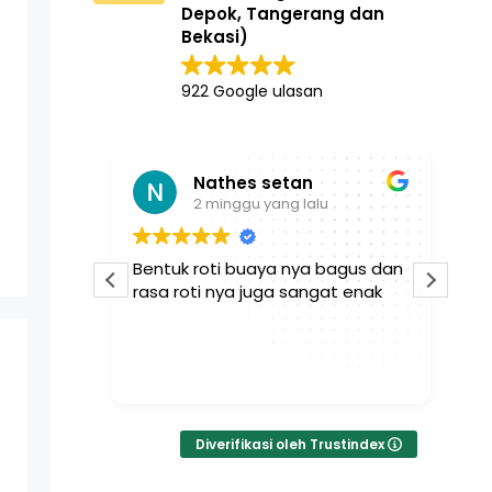
Depok, Tangerang dan
Bekasi)
922 Google ulasan
Nathes setan
2 minggu yang lalu
an sgt
Bentuk roti buaya nya bagus dan
Se
ak tidak
rasa roti nya juga sangat enak
da
pe
wa
ka
Bac
te
Diverifikasi oleh Trustindex