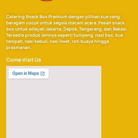
Catering Snack Box Premium dengan pilihan kue yang
beragam cocok untuk segala macam acara. Pesan snack
box untuk wilayah Jakarta, Depok, Tangerang, dan Bekasi.
Tersedia produk lainnya seperti tumpeng, nasi box, kue
tampah, nasi kebuli, nasi liwet, roti buaya hingga
prasmanan.
Come Visit Us