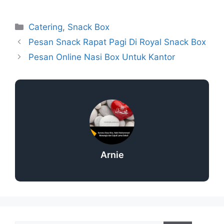
Catering
,
Snack Box
Pesan Snack Rapat Pagi Di Royal Snack Box
Pesan Online Nasi Box Untuk Kantor
Arnie