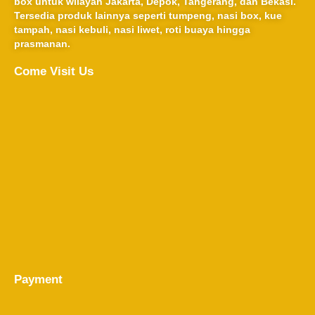
box untuk wilayah Jakarta, Depok, Tangerang, dan Bekasi.
Tersedia produk lainnya seperti tumpeng, nasi box, kue
tampah, nasi kebuli, nasi liwet, roti buaya hingga
prasmanan.
Come Visit Us
Payment